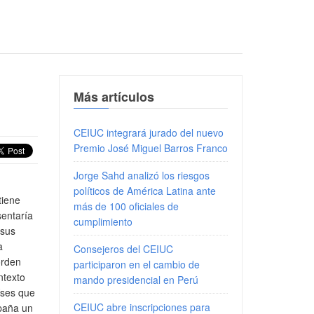
Más artículos
CEIUC integrará jurado del nuevo
Premio José Miguel Barros Franco
Jorge Sahd analizó los riesgos
políticos de América Latina ante
tiene
más de 100 oficiales de
sentaría
cumplimiento
 sus
a
Consejeros del CEIUC
orden
participaron en el cambio de
ntexto
mando presidencial en Perú
íses que
CEIUC abre inscripciones para
mpaña un