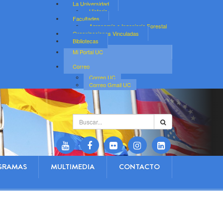
La Universidad
Historia
Facultades
Agronomía e Ingeniería Forestal
Organizaciones Vinculadas
Bibliotecas
Mi Portal UC
Correo
Correo UC
Correo Gmail UC
Buscar...
GRAMAS
MULTIMEDIA
CONTACTO