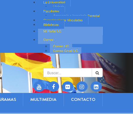
La Universidad
Historia
Facultades
Agronomía e Ingeniería Forestal
Organizaciones Vinculadas
Bibliotecas
Mi Portal UC
Correo
Correo UC
Correo Gmail UC
Buscar...
GRAMAS
MULTIMEDIA
CONTACTO