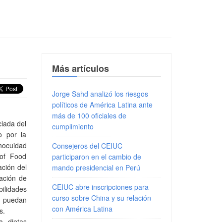
Más artículos
Jorge Sahd analizó los riesgos
políticos de América Latina ante
más de 100 oficiales de
ciada del
cumplimiento
o por la
nocuidad
Consejeros del CEIUC
 of Food
participaron en el cambio de
ación del
mando presidencial en Perú
cación de
CEIUC abre inscripciones para
ilidades
curso sobre China y su relación
d puedan
con América Latina
s.
a dietas