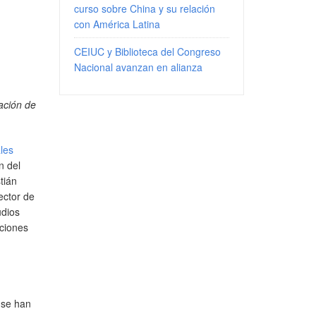
curso sobre China y su relación
con América Latina
CEIUC y Biblioteca del Congreso
Nacional avanzan en alianza
uación de
les
n del
tián
ector de
udios
cciones
 se han