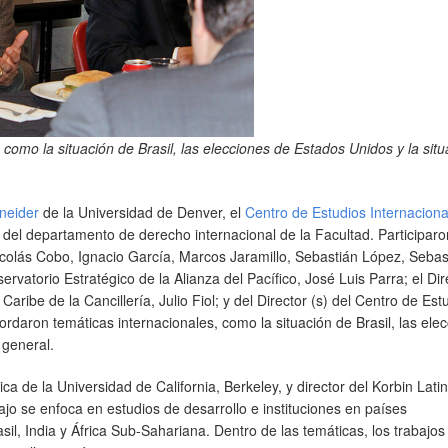
 como la situación de Brasil, las elecciones de Estados Unidos y la sit
neider
de la Universidad de Denver, el
Centro de Estudios Internaciona
del departamento de derecho internacional de la Facultad. Participaro
icolás Cobo, Ignacio García, Marcos Jaramillo, Sebastián López, Sebas
ervatorio Estratégico de la Alianza del Pacífico, José Luis Parra; el Dir
aribe de la Cancillería, Julio Fiol; y del Director (s) del Centro de Est
bordaron temáticas internacionales, como la situación de Brasil, las ele
 general.
ca de la Universidad de California, Berkeley, y director del Korbin Latin
jo se enfoca en estudios de desarrollo e instituciones en países
il, India y África Sub-Sahariana. Dentro de las temáticas, los trabajos