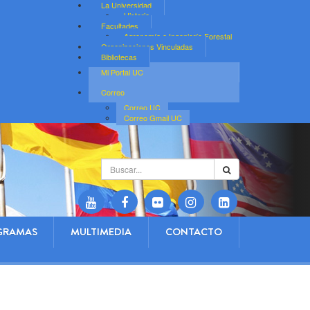
La Universidad
Historia
Facultades
Agronomía e Ingeniería Forestal
Organizaciones Vinculadas
Bibliotecas
Mi Portal UC
Correo
Correo UC
Correo Gmail UC
Buscar...
GRAMAS
MULTIMEDIA
CONTACTO