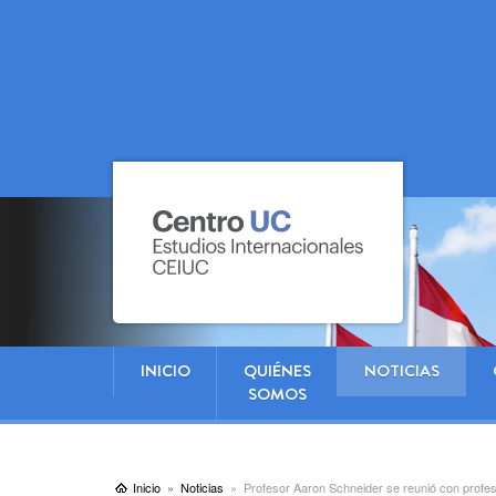
INICIO
QUIÉNES
NOTICIAS
SOMOS
Inicio
Noticias
Profesor Aaron Schneider se reunió con profe