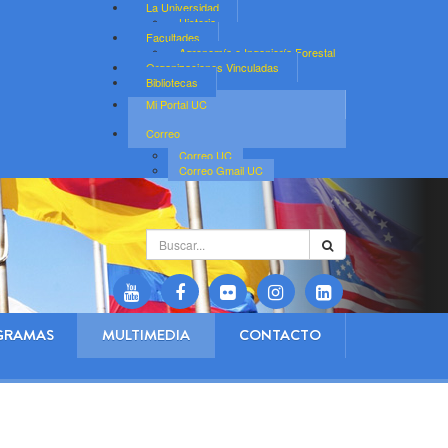
La Universidad
Historia
Facultades
Agronomía e Ingeniería Forestal
Organizaciones Vinculadas
Bibliotecas
Mi Portal UC
Correo
Correo UC
Correo Gmail UC
Buscar...
GRAMAS
MULTIMEDIA
CONTACTO