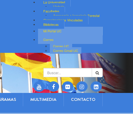
La Universidad
Historia
Facultades
Agronomía e Ingeniería Forestal
Organizaciones Vinculadas
Bibliotecas
Mi Portal UC
Correo
Correo UC
Correo Gmail UC
Buscar...
GRAMAS
MULTIMEDIA
CONTACTO