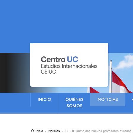
INICIO
QUIÉNES
NOTICIAS
SOMOS
Inicio
Noticias
CEIUC suma dos nuevos profesores afiliados