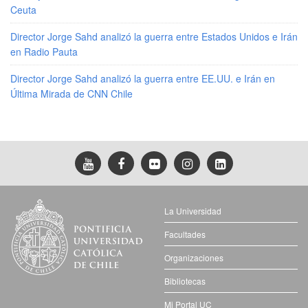
Ceuta
Director Jorge Sahd analizó la guerra entre Estados Unidos e Irán
en Radio Pauta
Director Jorge Sahd analizó la guerra entre EE.UU. e Irán en
Última Mirada de CNN Chile
La Universidad
Facultades
Organizaciones
Bibliotecas
Mi Portal UC