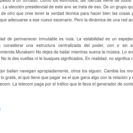
. La elección presidencial de este ano se trata de eso. De un grupo q
de otro que cree tener la verdad técnica para hacer bien las cosas 
que adecuarse a ese nuevo escenario. Pero la dinámica de una red ac
idad de permanecer inmutable es nula. La estabilidad es un espejis
a considerar una estructura centralizada del poder, con o sin 
ecomienda Murakami No dejes de bailar mientras suena la música. Lo e
 No le des vueltas ni le busques significados. En realidad, no significa 
mejor bailan navegan apropiadamente, otros los siguen. Cambia los m
o gratis, el que tiene que pagar es el que gana algo con la relación y e
ecom. La telecom paga por el tráfico que le lleva el generador de cont
S