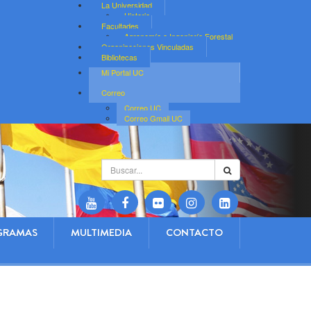
La Universidad
Historia
Facultades
Agronomía e Ingeniería Forestal
Organizaciones Vinculadas
Bibliotecas
Mi Portal UC
Correo
Correo UC
Correo Gmail UC
Buscar...
GRAMAS
MULTIMEDIA
CONTACTO