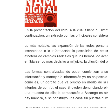
En la presentación del libro, a la cual asistió el Di
continuación, un extracto con las principales consider
Lo más notable: las expansión de las redes personal
instantáneo a la información; la posibilidad de emit
etcétera de cambios radicales que los hemos ido ac
entibiarse. Lo más decisivo a mi juicio: la dilución del 
Las formas centralizadas de poder comienzan a se
información y manejar la información ya no es posible.
como es, un gordito que va pilucho en medio de la mu
intentos de control: el caso Snowden denunciando el
una muestra de ello; la persecución a Assange es otra
hay manera, si se construyo una casa sin puertas ni v
Baila baila baila. La dinámica de una red activa deja