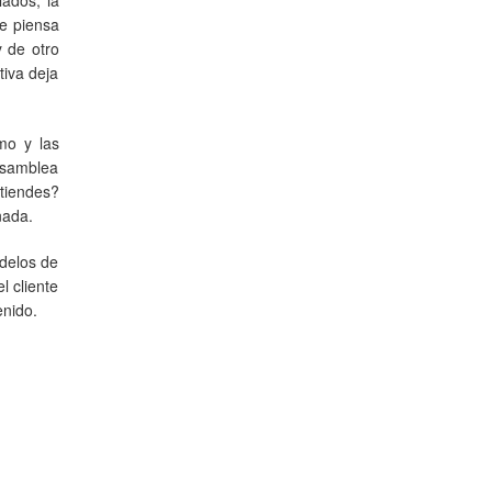
ue piensa
y de otro
tiva deja
mo y las
asamblea
ntiendes?
nada.
odelos de
l cliente
enido.