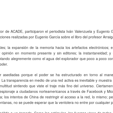
rector de ACADE, participaron el periodista Iván Valenzuela y Eugenio 
aciones realizadas por Eugenio García sobre el libro del profesor Arrai
es; la expansión de la memoria hacia los artefactos electrónicos; e
ir opinión en momento presente y sin editores; la instantaneidad; y
eptando alegremente como el agua del explorador que poco a poco co
poder.
r asediadas porque el poder se ha estructurado en torno al mane
 La transparencia en medio de una red activa es inevitable y muestra a
ltitud sintiendo que viste el traje más fino del universo. Ciertame
 espionaje a ciudadanos norteamericanos a través de Facebook y Micr
; los intentos de China de restringir el acceso a la red, lo mismo; p
entanas, no se puede esperar que la ventolera no entre por cualquier p
 pálido a un tornado. Como los estímulos, las fuerzas viene de todos 