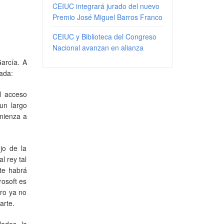
CEIUC integrará jurado del nuevo
Premio José Miguel Barros Franco
CEIUC y Biblioteca del Congreso
Nacional avanzan en alianza
García. A
gada:
l acceso
 un largo
mienza a
jo de la
l rey tal
nte habrá
osoft es
ero ya no
arte.
lados, la