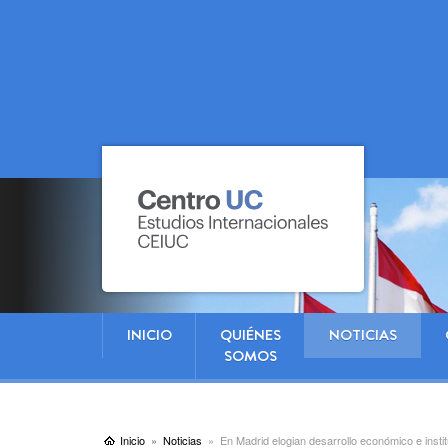
INICIO
QUIÉNES
NOTICIAS
SOMOS
Inicio
Noticias
En Madrid elogian desarrollo económico e instit