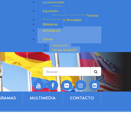
La Universidad
Historia
Facultades
Agronomía e Ingeniería Forestal
Organizaciones Vinculadas
Bibliotecas
Mi Portal UC
Correo
Correo UC
Correo Gmail UC
Buscar...
GRAMAS
MULTIMEDIA
CONTACTO