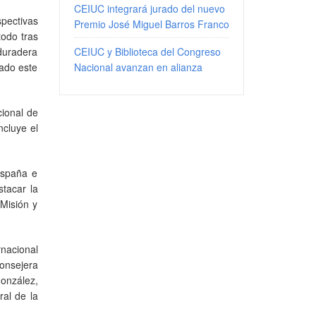
CEIUC integrará jurado del nuevo
spectivas
Premio José Miguel Barros Franco
odo tras
 duradera
CEIUC y Biblioteca del Congreso
tado este
Nacional avanzan en alianza
cional de
ncluye el
España e
stacar la
Misión y
rnacional
onsejera
onzález,
al de la