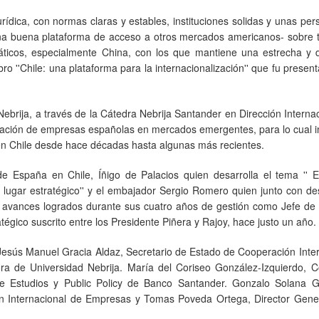
rídica, con normas claras y estables, instituciones solidas y unas per
na buena plataforma de acceso a otros mercados americanos- sobre t
asiáticos, especialmente China, con los que mantiene una estrecha y
ibro ''Chile: una plataforma para la internacionalización'' que fu presen
 Nebrija, a través de la Cátedra Nebrija Santander en Dirección Interna
zación de empresas españolas en mercados emergentes, para lo cual i
n Chile desde hace décadas hasta algunas más recientes.
e España en Chile, Íñigo de Palacios quien desarrolla el tema '' 
 lugar estratégico'' y el embajador Sergio Romero quien junto con de
 avances logrados durante sus cuatro años de gestión como Jefe de 
égico suscrito entre los Presidente Piñera y Rajoy, hace justo un año.
: Jesús Manuel Gracia Aldaz, Secretario de Estado de Cooperación Inte
ra de Universidad Nebrija. María del Coriseo González-Izquierdo, C
de Estudios y Public Policy de Banco Santander. Gonzalo Solana G
ón Internacional de Empresas y Tomas Poveda Ortega, Director Gener