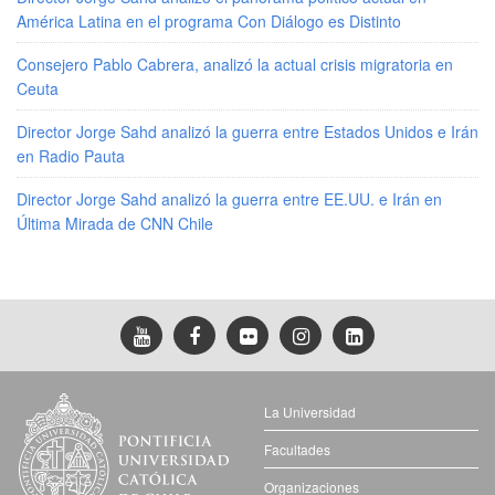
América Latina en el programa Con Diálogo es Distinto
Consejero Pablo Cabrera, analizó la actual crisis migratoria en
Ceuta
Director Jorge Sahd analizó la guerra entre Estados Unidos e Irán
en Radio Pauta
Director Jorge Sahd analizó la guerra entre EE.UU. e Irán en
Última Mirada de CNN Chile
La Universidad
Facultades
Organizaciones