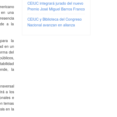
CEIUC integrará jurado del nuevo
americano
Premio José Miguel Barros Franco
o en una
presencia
CEIUC y Biblioteca del Congreso
nde a la
Nacional avanzan en alianza
 para la
dad en un
orma del
públicos,
abilidad
ende, la
ansversal
irá a los
ionales e
 en temas
sis en la