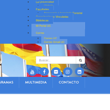
La Universidad
Historia
Facultades
Agronomía e Ingeniería Forestal
Organizaciones Vinculadas
Bibliotecas
Mi Portal UC
Correo
Correo UC
Correo Gmail UC
Buscar...
GRAMAS
MULTIMEDIA
CONTACTO