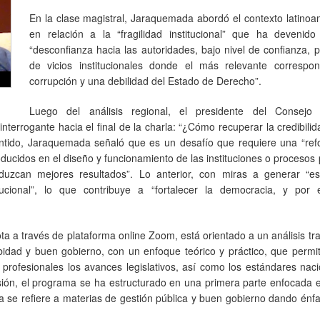
En la clase magistral, Jaraquemada abordó el contexto latino
en relación a la “fragilidad institucional” que ha devenid
“desconfianza hacia las autoridades, bajo nivel de confianza, 
de vicios institucionales donde el más relevante correspo
corrupción y una debilidad del Estado de Derecho”.
Luego del análisis regional, el presidente del Consejo
nterrogante hacia el final de la charla: “¿Cómo recuperar la credibili
ntido, Jaraquemada señaló que es un desafío que requiere una “ref
ucidos en el diseño y funcionamiento de las instituciones o procesos 
uzcan mejores resultados”. Lo anterior, con miras a generar “est
tucional”, lo que contribuye a “fortalecer la democracia, y por 
 a través de plataforma online Zoom, está orientado a un análisis tr
obidad y buen gobierno, con un enfoque teórico y práctico, que permit
profesionales los avances legislativos, así como los estándares nac
rsión, el programa se ha estructurado en una primera parte enfocada
 se refiere a materias de gestión pública y buen gobierno dando énfa