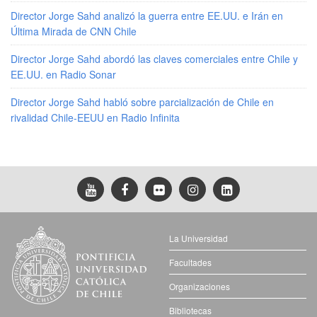
Director Jorge Sahd analizó la guerra entre EE.UU. e Irán en
Última Mirada de CNN Chile
Director Jorge Sahd abordó las claves comerciales entre Chile y
EE.UU. en Radio Sonar
Director Jorge Sahd habló sobre parcialización de Chile en
rivalidad Chile-EEUU en Radio Infinita
La Universidad
Facultades
Organizaciones
Bibliotecas