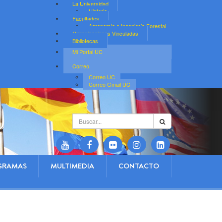
La Universidad
Historia
Facultades
Agronomía e Ingeniería Forestal
Organizaciones Vinculadas
Bibliotecas
Mi Portal UC
Correo
Correo UC
Correo Gmail UC
Buscar...
GRAMAS
MULTIMEDIA
CONTACTO