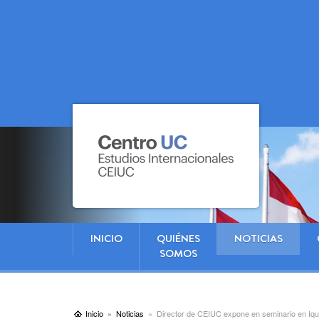
INICIO
QUIÉNES
NOTICIAS
SOMOS
Inicio
Noticias
Director de CEIUC expone en seminario en Iqu