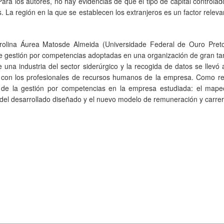
ra los autores, no hay evidencias de que el tipo de capital controlad
as. La región en la que se establecen los extranjeros es un factor releva
arolina Áurea Matosde Almeida (Universidade Federal de Ouro Preto,
 de gestión por competencias adoptadas en una organización de gran 
e una industria del sector siderúrgico y la recogida de datos se llevó
s con los profesionales de recursos humanos de la empresa. Como re
ón de la gestión por competencias en la empresa estudiada: el mape
 del desarrollado diseñado y el nuevo modelo de remuneración y carrer