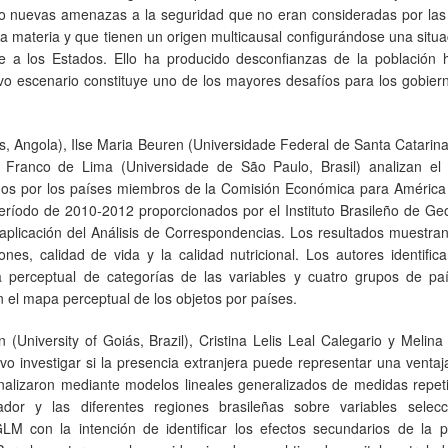
do nuevas amenazas a la seguridad que no eran consideradas por las 
ta materia y que tienen un origen multicausal configurándose una situ
e a los Estados. Ello ha producido desconfianzas de la población h
 nuevo escenario constituye uno de los mayores desafíos para los gobier
 Angola), Ilse Maria Beuren (Universidade Federal de Santa Catarina,
Franco de Lima (Universidade de São Paulo, Brasil) analizan el 
dos por los países miembros de la Comisión Económica para América 
período de 2010-2012 proporcionados por el Instituto Brasileño de Ge
aplicación del Análisis de Correspondencias. Los resultados muestra
es, calidad de vida y la calidad nutricional. Los autores identific
 perceptual de categorías de las variables y cuatro grupos de pa
en el mapa perceptual de los objetos por países.
(University of Goiás, Brazil), Cristina Lelis Leal Calegario y Meli
tivo investigar si la presencia extranjera puede representar una ventaj
nalizaron mediante modelos lineales generalizados de medidas repet
ador y las diferentes regiones brasileñas sobre variables selecc
LM con la intención de identificar los efectos secundarios de la p