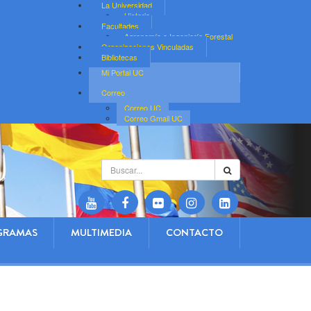
La Universidad
Historia
Facultades
Agronomía e Ingeniería Forestal
Organizaciones Vinculadas
Bibliotecas
Mi Portal UC
Correo
Correo UC
Correo Gmail UC
Buscar...
GRAMAS
MULTIMEDIA
CONTACTO