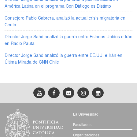
América Latina en el programa Con Diálogo es Distinto
Consejero Pablo Cabrera, analizó la actual crisis migratoria en
Ceuta
Director Jorge Sahd analizó la guerra entre Estados Unidos e Irán
en Radio Pauta
Director Jorge Sahd analizó la guerra entre EE.UU. e Irán en
Última Mirada de CNN Chile
La Universidad
Facultades
Organizaciones