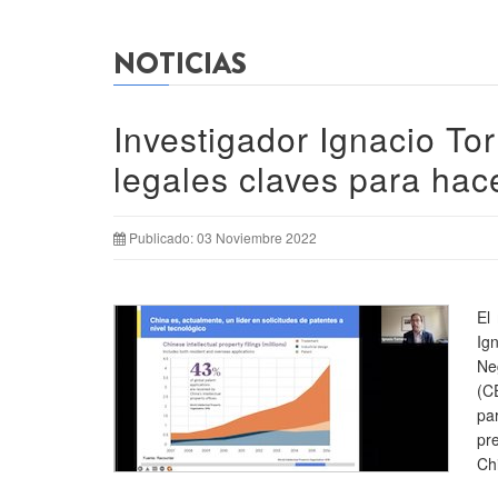
NOTICIAS
Investigador Ignacio To
legales claves para hac
Publicado: 03 Noviembre 2022
El
Ig
Ne
(C
pa
pr
Ch