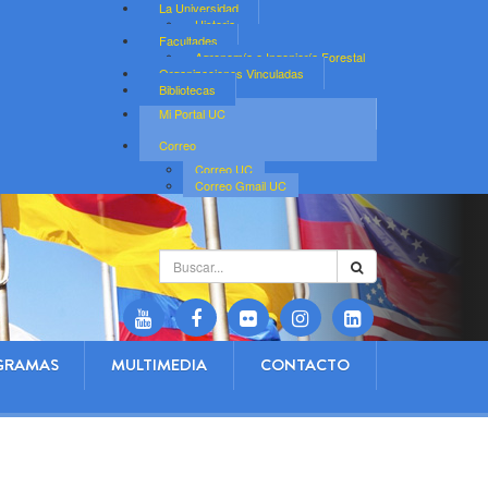
La Universidad
Historia
Facultades
Agronomía e Ingeniería Forestal
Organizaciones Vinculadas
Bibliotecas
Mi Portal UC
Correo
Correo UC
Correo Gmail UC
Buscar...
GRAMAS
MULTIMEDIA
CONTACTO