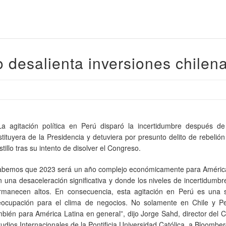
o desalienta inversiones chilen
a agitación política en Perú disparó la incertidumbre después d
stituyera de la Presidencia y detuviera por presunto delito de rebelió
tillo tras su intento de disolver el Congreso.
abemos que 2023 será un año complejo económicamente para América
n una desaceleración significativa y donde los niveles de incertidumbre
rmanecen altos. En consecuencia, esta agitación en Perú es una 
eocupación para el clima de negocios. No solamente en Chile y Pe
mbién para América Latina en general”, dijo Jorge Sahd, director del 
udios Internacionales de la Pontificia Universidad Católica, a Bloombe