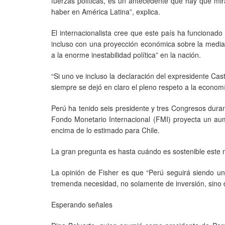
fuerzas políticas, es un antecedente que hay que mi
haber en América Latina”, explica.
El internacionalista cree que este país ha funciona
incluso con una proyección económica sobre la media de
a la enorme inestabilidad política” en la nación.
“Si uno ve incluso la declaración del expresidente Cast
siempre se dejó en claro el pleno respeto a la econom
Perú ha tenido seis presidente y tres Congresos dura
Fondo Monetario Internacional (FMI) proyecta un au
encima de lo estimado para Chile.
La gran pregunta es hasta cuándo es sostenible este 
La opinión de Fisher es que “Perú seguirá siendo un
tremenda necesidad, no solamente de inversión, sino d
Esperando señales