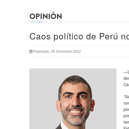
OPINIÓN
Caos político de Perú n
Publicado: 26 Diciembre 2022
—L
de
Cas
“S
co
pe
pr
ta
Est