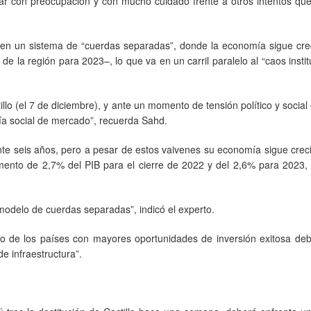
rar con preocupación y con mucho cuidado frente a otros intentos qu
do en un sistema de “cuerdas separadas”, donde la economía sigue cr
 la región para 2023–, lo que va en un carril paralelo al “caos instit
illo (el 7 de diciembre), y ante un momento de tensión político y social
ía social de mercado”, recuerda Sahd.
nte seis años, pero a pesar de estos vaivenes su economía sigue crec
mento de 2,7% del PIB para el cierre de 2022 y del 2,6% para 2023,
modelo de cuerdas separadas”, indicó el experto.
o de los países con mayores oportunidades de inversión exitosa deb
e infraestructura”.