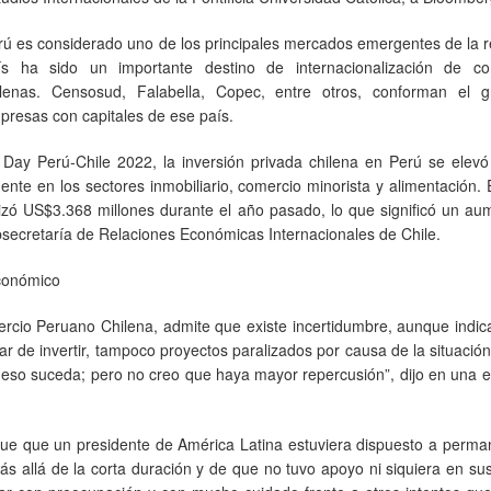
rú es considerado uno de los principales mercados emergentes de la r
ís ha sido un importante destino de internacionalización de c
ilenas. Censosud, Falabella, Copec, entre otros, conforman el 
presas con capitales de ese país.
 Day Perú-Chile 2022, la inversión privada chilena en Perú se elevó
ente en los sectores inmobiliario, comercio minorista y alimentación. 
lizó US$3.368 millones durante el año pasado, lo que significó un a
secretaría de Relaciones Económicas Internacionales de Chile.
económico
rcio Peruano Chilena, admite que existe incertidumbre, aunque indic
r de invertir, tampoco proyectos paralizados por causa de la situación 
eso suceda; pero no creo que haya mayor repercusión”, dijo en una e
 fue que un presidente de América Latina estuviera dispuesto a perm
s allá de la corta duración y de que no tuvo apoyo ni siquiera en su