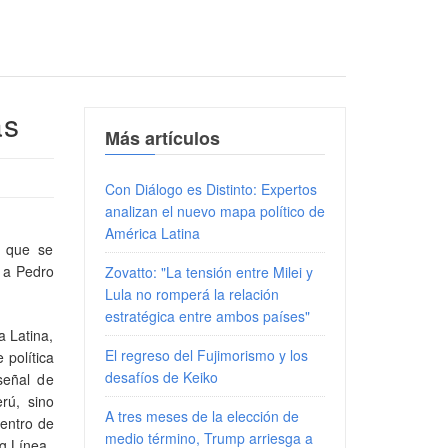
as
Más artículos
Con Diálogo es Distinto: Expertos
analizan el nuevo mapa político de
América Latina
e que se
n a Pedro
Zovatto: "La tensión entre Milei y
Lula no romperá la relación
estratégica entre ambos países"
 Latina,
El regreso del Fujimorismo y los
 política
desafíos de Keiko
señal de
rú, sino
A tres meses de la elección de
Centro de
medio término, Trump arriesga a
rg Línea.