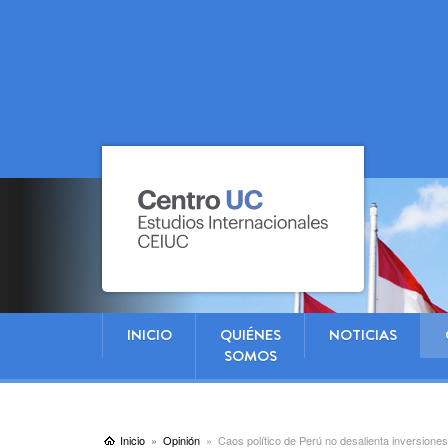
INICIO
QUIÉNES
NOTICIAS
SOMOS
Inicio
Opinión
Caos político de Perú no desalienta inversiones