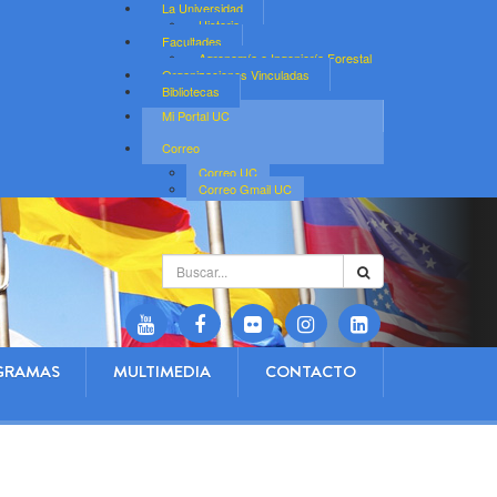
La Universidad
Historia
Facultades
Agronomía e Ingeniería Forestal
Organizaciones Vinculadas
Bibliotecas
Mi Portal UC
Correo
Correo UC
Correo Gmail UC
Buscar...
GRAMAS
MULTIMEDIA
CONTACTO