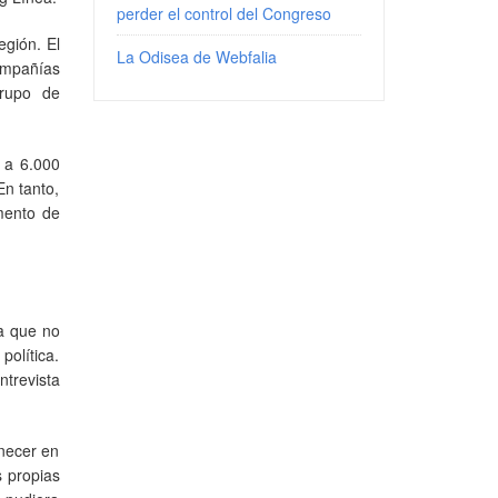
perder el control del Congreso
egión. El
La Odisea de Webfalia
ompañías
grupo de
 a 6.000
En tanto,
umento de
a que no
política.
ntrevista
anecer en
s propias