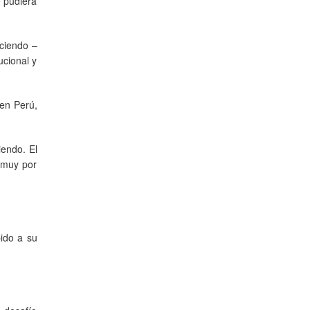
e pudiera
eciendo –
ucional y
 en Perú,
iendo. El
 muy por
ido a su