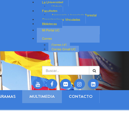
La Universidad
Historia
Facultades
Agronomía e Ingeniería Forestal
Organizaciones Vinculadas
Bibliotecas
Mi Portal UC
Correo
Correo UC
Correo Gmail UC
Buscar...
GRAMAS
MULTIMEDIA
CONTACTO