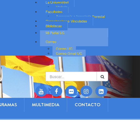
La Universidad
Historia
Facultades
Agronomía e Ingeniería Forestal
Organizaciones Vinculadas
Bibliotecas
Mi Portal UC
Correo
Correo UC
Correo Gmail UC
Buscar...
GRAMAS
MULTIMEDIA
CONTACTO