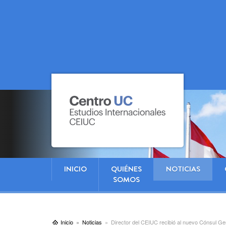
INICIO
QUIÉNES
NOTICIAS
SOMOS
Inicio
Noticias
Director del CEIUC recibió al nuevo Cónsul Gen