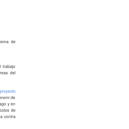
stema de
 trabajo
reas del
proyecto
Seremi de
iago y en
colos de
na contra