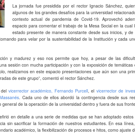
La jornada fue presidida por el rector Ignacio Sánchez, quie
algunos de los grandes desafíos para la universidad relacionad
contexto actual de pandemia de Covid-19. Aprovechó ade
espacio para comentar el trabajo de la Mesa Social en la cual
estado presente de manera constante desde sus inicios, y de 
tomando para velar por la sustentabilidad de la Institución y cada u
ción y madurez y eso nos permite que hoy, a pesar de las dificul
na sesión con mucha participación y con la exposición de temáticas
plo, realizamos en este espacio presentaciones que aún son una prim
miradas de este grupo”, comentó el rector Sánchez.
o del
vicerrector académico, Fernando Purcell
, el
vicerrector de inves
o Massanés
. Cada uno de ellos abordó la contingencia desde sus res
general de la operación de la universidad dentro y fuera de sus front
efirió en detalle a una serie de medidas que se han adoptado estos 
ia sin sacrificar la formación de nuestros estudiantes. En esa línea
ndario académico, la flexibilización de procesos e hitos, como ajuste 