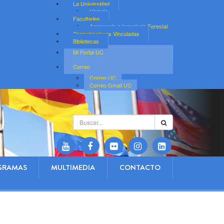
La Universidad
Historia
Facultades
Agronomía e Ingeniería Forestal
Organizaciones Vinculadas
Bibliotecas
Mi Portal UC
Correo
Correo UC
Correo Gmail UC
Buscar...
GRAMAS
MULTIMEDIA
CONTACTO