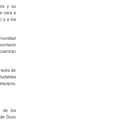
ios y su
e cara a
) y a los
comunidad
contacto
ncuentran
través de
aludables
 equipos,
n de los
 de Duoc