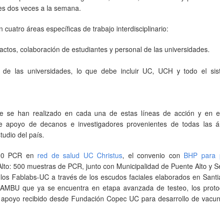
les dos veces a la semana.
n cuatro áreas específicas de trabajo interdisciplinario:
actos, colaboración de estudiantes y personal de las universidades.
rior de las universidades, lo que debe incluir UC, UCH y todo el si
que se han realizado en cada una de estas líneas de acción y en el
te apoyo de decanos e investigadores provenientes de todas las á
tudio del país.
.000 PCR en
red de salud UC Christus
, el convenio con
BHP para 
 Alto: 500 muestras de PCR, junto con Municipalidad de Puente Alto y 
e los Fablabs-UC a través de los escudos faciales elaborados en Sant
or AMBU que ya se encuentra en etapa avanzada de testeo, los proto
el apoyo recibido desde Fundación Copec UC para desarrollo de vacu