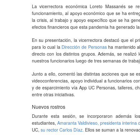
La vicerrectora económica Loreto Massanés se ref
funcionamiento, al apoyo económico que se ha entreg
la crisis, al trabajo y apoyo específico que se ha ge
efectos financieros que esta pandemia ha generado la 
En su presentación, la vicerrectora destacó que el pri
para lo cual la
Dirección de Personas
ha mantenido ab
directo con los distintos grupos. Además, se realizó
nuestros funcionarios luego de tres semanas de trabaj
Junto a ello, comentó las distintas acciones que se 
videoconferencias, apoyo individual a funcionarios co
y de esparcimiento vía App UC Personas, talleres, cha
entre otras iniciativas.
Nuevos rostros
Durante esta sesión, se incorporaron además l
estudiantes,
Amaranta Valdivieso, presidenta interina 
UC,
su rector Carlos Díaz.
Ellos se suman a la renova