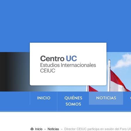
INICIO
QUIÉNES
NOTICIAS
SOMOS
Inicio
Noticias
Director CEIUC participa en sesión del Foro U