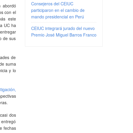
Consejeros del CEIUC
n abordó
participaron en el cambio de
os con el
mando presidencial en Perú
más este
 la UC ha
CEIUC integrará jurado del nuevo
entregar
Premio José Miguel Barros Franco
no de sus
tades de
 de suma
icia y lo
tigación,
pectivas
eras.
casi dos
, entregó
de fechas