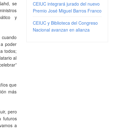
Sahd, se
CEIUC integrará jurado del nuevo
ministros
Premio José Miguel Barros Franco
ático y
CEIUC y Biblioteca del Congreso
Nacional avanzan en alianza
e cuando
 a poder
 a todos;
atario al
celebrar”
afíos que
ción más
uir, pero
 futuros
 vamos a