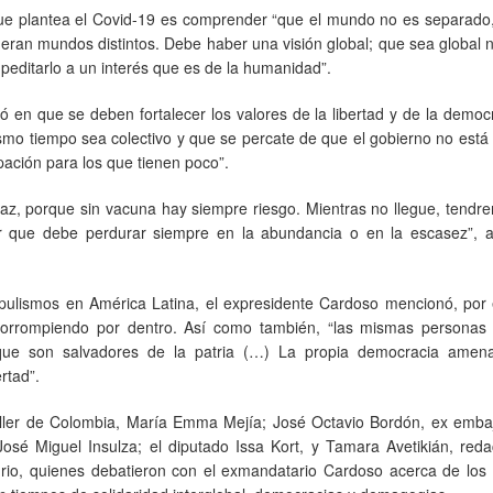
ue plantea el Covid-19 es comprender “que el mundo no es separado,
ran mundos distintos. Debe haber una visión global; que sea global 
supeditarlo a un interés que es de la humanidad”.
en que se deben fortalecer los valores de la libertad y de la democr
mismo tiempo sea colectivo y que se percate de que el gobierno no está
ación para los que tienen poco”.
az, porque sin vacuna hay siempre riesgo. Mientras no llegue, tendr
r que debe perdurar siempre en la abundancia o en la escasez”, a
populismos en América Latina, el expresidente Cardoso mencionó, por
corrompiendo por dentro. Así como también, “las mismas personas 
 que son salvadores de la patria (…) La propia democracia amen
rtad”.
nciller de Colombia, María Emma Mejía; José Octavio Bordón, ex emba
osé Miguel Insulza; el diputado Issa Kort, y Tamara Avetikián, reda
curio, quienes debatieron con el exmandatario Cardoso acerca de los