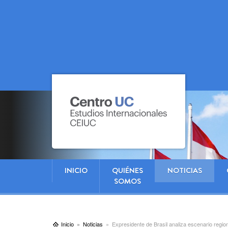
INICIO
QUIÉNES
NOTICIAS
SOMOS
Inicio
Noticias
Expresidente de Brasil analiza escenario region