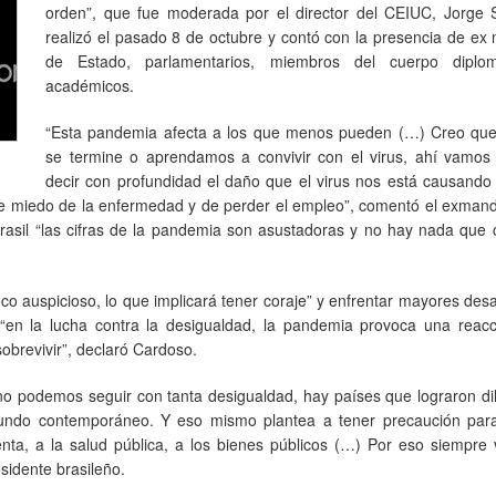
orden”, que fue moderada por el director del CEIUC, Jorge 
realizó el pasado 8 de octubre y contó con la presencia de ex 
de Estado, parlamentarios, miembros del cuerpo diplom
académicos.
“Esta pandemia afecta a los que menos pueden (…) Creo qu
se termine o aprendamos a convivir con el virus, ahí vamos
decir con profundidad el daño que el virus nos está causando
ne miedo de la enfermedad y de perder el empleo”, comentó el exmand
rasil “las cifras de la pandemia son asustadoras y no hay nada que 
o auspicioso, lo que implicará tener coraje” y enfrentar mayores des
 “en la lucha contra la desigualdad, la pandemia provoca una reac
obrevivir”, declaró Cardoso.
no podemos seguir con tanta desigualdad, hay países que lograron dil
mundo contemporáneo. Y eso mismo plantea a tener precaución para
nta, a la salud pública, a los bienes públicos (…) Por eso siempre
esidente brasileño.