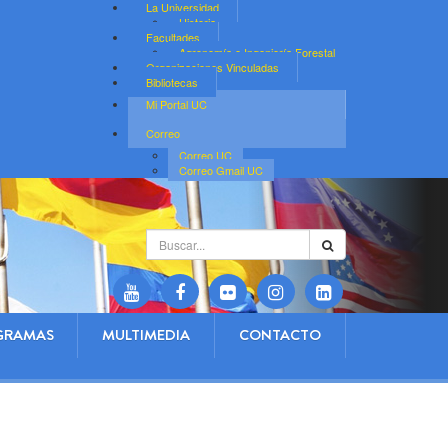
La Universidad
Historia
Facultades
Agronomía e Ingeniería Forestal
Organizaciones Vinculadas
Bibliotecas
Mi Portal UC
Correo
Correo UC
Correo Gmail UC
Buscar...
GRAMAS
MULTIMEDIA
CONTACTO