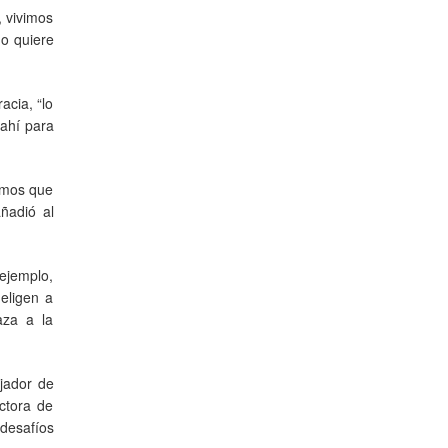
 vivimos
no quiere
acia, “lo
 ahí para
emos que
ñadió al
 ejemplo,
eligen a
aza a la
jador de
ctora de
 desafíos