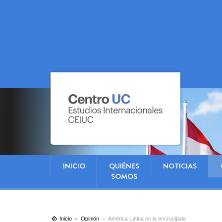
INICIO
QUIÉNES
NOTICIAS
SOMOS
Inicio
Opinión
América Latina en la encrucijada