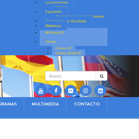
La Universidad
Historia
Facultades
Agronomía e Ingeniería Forestal
Organizaciones Vinculadas
Bibliotecas
Mi Portal UC
Correo
Correo UC
Correo Gmail UC
Buscar...
GRAMAS
MULTIMEDIA
CONTACTO