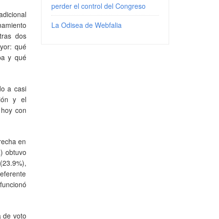
perder el control del Congreso
dicional
namiento
La Odisea de Webfalia
tras dos
ayor: qué
pa y qué
do a casi
ión y el
 hoy con
erecha en
a) obtuvo
 (23.9%),
referente
 funcionó
a de voto