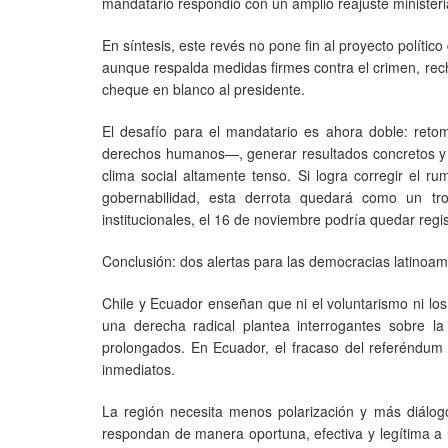
mandatario respondió con un amplio reajuste ministerial
En síntesis, este revés no pone fin al proyecto polític
aunque respalda medidas firmes contra el crimen, rech
cheque en blanco al presidente.
El desafío para el mandatario es ahora doble: retom
derechos humanos—, generar resultados concretos y re
clima social altamente tenso. Si logra corregir el r
gobernabilidad, esta derrota quedará como un trop
institucionales, el 16 de noviembre podría quedar regis
Conclusión: dos alertas para las democracias latinoa
Chile y Ecuador enseñan que ni el voluntarismo ni los
una derecha radical plantea interrogantes sobre la
prolongados. En Ecuador, el fracaso del referéndum 
inmediatos.
La región necesita menos polarización y más diálo
respondan de manera oportuna, efectiva y legítima a