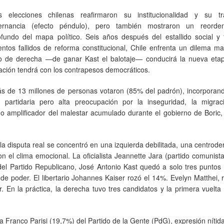
s elecciones chilenas reafirmaron su institucionalidad y su tra
ternancia (efecto péndulo), pero también mostraron un reorde
ofundo del mapa político. Seis años después del estallido social y 
tentos fallidos de reforma constitucional, Chile enfrenta un dilema m
po de derecha —de ganar Kast el balotaje— conducirá la nueva eta
lación tendrá con los contrapesos democráticos.
 más de 13 millones de personas votaron (85% del padrón), incorporan
n partidaria pero alta preocupación por la inseguridad, la migrac
 amplificador del malestar acumulado durante el gobierno de Boric,
la disputa real se concentró en una izquierda debilitada, una centrod
 el clima emocional. La oficialista Jeannette Jara (partido comunist
 del Partido Republicano, José Antonio Kast quedó a solo tres puntos
e poder. El libertario Johannes Kaiser rozó el 14%. Evelyn Matthei, 
r. En la práctica, la derecha tuvo tres candidatos y la primera vuelta
 Franco Parisi (19,7%) del Partido de la Gente (PdG), expresión nítid