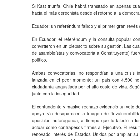
Si Kast triunfa, Chile habrá transitado en apenas c
hacia el más derechista desde el retorno a la democra
Ecuador: un referéndum fallido y el primer gran revé
En Ecuador, el referéndum y la consulta popular c
convirtieron en un plebiscito sobre su gestión. Las cua
de asambleístas y convocatoria a Constituyente) fue
político.
Ambas convocatorias, no respondían a una crisis ins
lanzada en el peor momento: un país con 4.500 ho
ciudadanía angustiada por el alto costo de vida. Segú
junto con la inseguridad.
El contundente y masivo rechazo evidenció un voto de 
apoyo, vio desaparecer la imagen de “invulnerabilida
oposición heterogénea, al tiempo que fortaleció a l
actuar como contrapesos firmes al Ejecutivo. El resul
renovado interés de Estados Unidos por ampliar su i