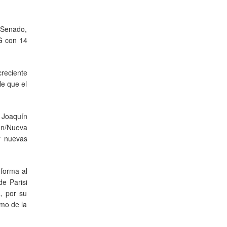
l Senado,
G con 14
creciente
le que el
é Joaquín
ón/Nueva
r nuevas
 forma al
de Parisi
, por su
omo de la