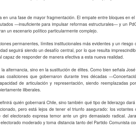
esa en una fase de mayor fragmentación. El empate entre bloques en e
utados —insuficiente para impulsar reformas estructurales— y un Pd
ran un escenario político particularmente complejo.
ones permanentes, límites institucionales más evidentes y un riesgo 
idad seguirá siendo un desafío central, por lo que resulta imprescindib
al capaz de responder de manera efectiva a esta nueva realidad.
 la alternancia, sino en la sustitución de élites. Como bien señala Jos
: las coaliciones que gobernaron durante tres décadas —Concertaci
apacidad de articulación y representación, siendo reemplazadas po
iertamente iliberales.
efinirá quién gobernará Chile, sino también qué tipo de liderazgo dará
icionado, pero está lejos de tener el triunfo asegurado: los votantes 
e del electorado expresa temor ante un giro demasiado radical. Jara
 al electorado moderado y toma distancia tanto del Partido Comunista c