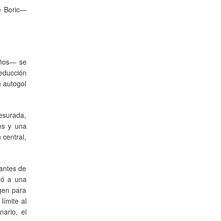
e Boric—
años— se
reducción
n autogol
esurada,
es y una
 central,
vantes de
izó a una
gen para
límite al
ario, el