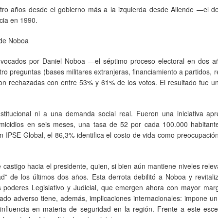
uatro años desde el gobierno más a la izquierda desde Allende —el d
cia en 1990.
s de Noboa
onvocados por Daniel Noboa —el séptimo proceso electoral en dos 
tro preguntas (bases militares extranjeras, financiamiento a partidos, 
ron rechazadas con entre 53% y 61% de los votos. El resultado fue u
titucional ni a una demanda social real. Fueron una iniciativa apr
micidios en seis meses, una tasa de 52 por cada 100.000 habitant
n IPSE Global, el 86,3% identifica el costo de vida como preocupación
castigo hacia el presidente, quien, si bien aún mantiene niveles rele
d” de los últimos dos años. Esta derrota debilitó a Noboa y revital
os poderes Legislativo y Judicial, que emergen ahora con mayor mar
tado adverso tiene, además, implicaciones internacionales: impone un 
nfluencia en materia de seguridad en la región. Frente a este escen