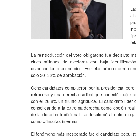
La
al
pr
in
ti
re
La reintroducción del voto obligatorio fue decisiva:
cinco millones de electores con baja identificació
estancamiento económico. Ese electorado operó como
solo 30–32% de aprobación.
Ocho candidatos compitieron por la presidencia, pero 
retroceso y una derecha radical que conectó mejor con
con el 26,8% un triunfo agridulce. El candidato líder
consolidando a la extrema derecha como opción real d
de la derecha tradicional, se desplomó al quinto luga
como primarias internas.
El fenómeno más inesperado fue el candidato populista