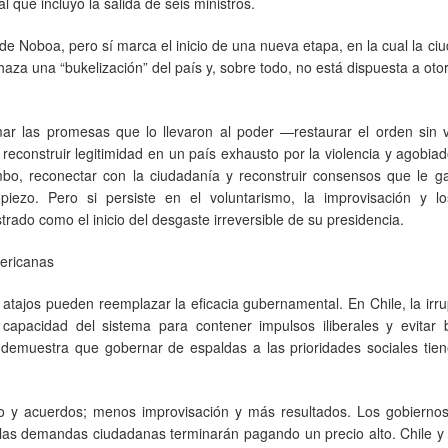
 que incluyó la salida de seis ministros.
o de Noboa, pero sí marca el inicio de una nueva etapa, en la cual la ci
aza una “bukelización” del país y, sobre todo, no está dispuesta a oto
ar las promesas que lo llevaron al poder —restaurar el orden sin vi
construir legitimidad en un país exhausto por la violencia y agobia
umbo, reconectar con la ciudadanía y reconstruir consensos que le g
iezo. Pero si persiste en el voluntarismo, la improvisación y lo
trado como el inicio del desgaste irreversible de su presidencia.
mericanas
 atajos pueden reemplazar la eficacia gubernamental. En Chile, la irr
 capacidad del sistema para contener impulsos iliberales y evitar 
demuestra que gobernar de espaldas a las prioridades sociales tien
go y acuerdos; menos improvisación y más resultados. Los gobierno
 las demandas ciudadanas terminarán pagando un precio alto. Chile y