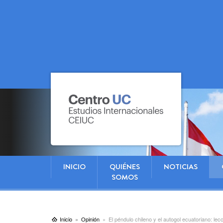
INICIO
QUIÉNES
NOTICIAS
SOMOS
Inicio
Opinión
El péndulo chileno y el autogol ecuatoriano: lec