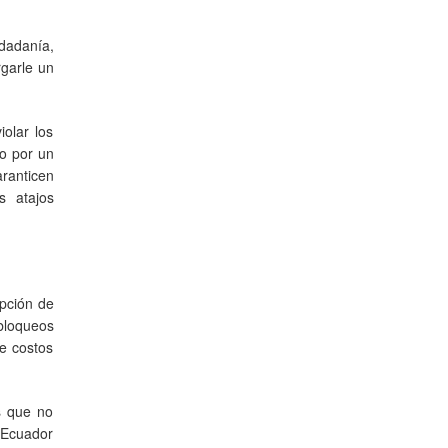
udadanía,
rgarle un
olar los
do por un
aranticen
s atajos
upción de
bloqueos
e costos
s que no
 Ecuador