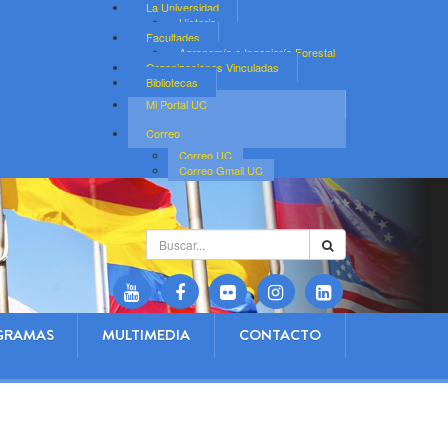
La Universidad
Historia
Facultades
Agronomía e Ingeniería Forestal
Organizaciones Vinculadas
Bibliotecas
Mi Portal UC
Correo
Correo UC
Correo Gmail UC
Buscar...
GRAMAS
MULTIMEDIA
CONTACTO