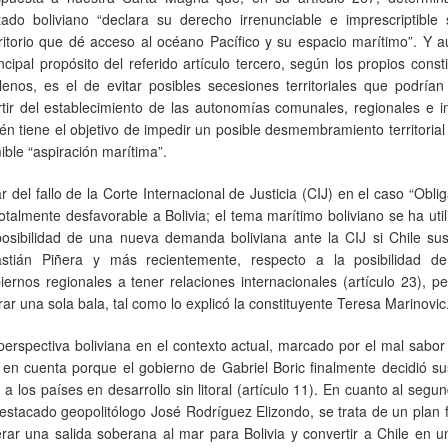
tado boliviano “declara su derecho irrenunciable e imprescriptible 
rritorio que dé acceso al océano Pacífico y su espacio marítimo”. Y 
ncipal propósito del referido artículo tercero, según los propios const
ilenos, es el de evitar posibles secesiones territoriales que podría
rtir del establecimiento de las autonomías comunales, regionales e 
én tiene el objetivo de impedir un posible desmembramiento territorial
mible “aspiración marítima”.
del fallo de la Corte Internacional de Justicia (CIJ) en el caso “Obli
otalmente desfavorable a Bolivia; el tema marítimo boliviano se ha uti
posibilidad de una nueva demanda boliviana ante la CIJ si Chile sus
tián Piñera y más recientemente, respecto a la posibilidad d
biernos regionales a tener relaciones internacionales (artículo 23), p
ar una sola bala, tal como lo explicó la constituyente Teresa Marinovic
perspectiva boliviana en el contexto actual, marcado por el mal sabo
o en cuenta porque el gobierno de Gabriel Boric finalmente decidió sus
 los países en desarrollo sin litoral (artículo 11). En cuanto al segu
stacado geopolitólogo José Rodríguez Elizondo, se trata de un plan 
rar una salida soberana al mar para Bolivia y convertir a Chile en 