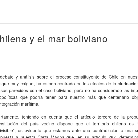
hilena y el mar boliviano
 debate y análisis sobre el proceso constituyente de Chile en nuest
nque muy exiguo, ha estado centrado en los efectos de la plurinacio
 sus parecidos con el caso boliviano, pero no ha considerado las imp
opolíticas que podría tener para nuestro más que centenario obj
integración marítima.
ertamente, teniendo en cuenta que el artículo tercero de la prop
nstitución del país vecino dispone que el territorio chileno es 
divisible”, es evidente que estamos ante una contradicción o una s
spuesta a nuestra Carta Magna que, en su artículo 267, determin