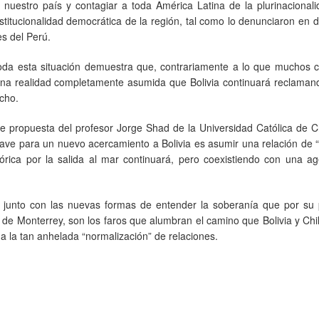
 nuestro país y contagiar a toda América Latina de la plurinacional
institucionalidad democrática de la región, tal como lo denunciaron en 
es del Perú.
toda esta situación demuestra que, contrariamente a lo que muchos c
 una realidad completamente asumida que Bolivia continuará reclaman
echo.
le propuesta del profesor Jorge Shad de la Universidad Católica de C
ve para un nuevo acercamiento a Bolivia es asumir una relación de “
tórica por la salida al mar continuará, pero coexistiendo con una a
 junto con las nuevas formas de entender la soberanía que por su 
 de Monterrey, son los faros que alumbran el camino que Bolivia y Ch
 a la tan anhelada “normalización” de relaciones.