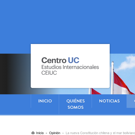
INICIO
QUIÉNES
NOTICIAS
SOMOS
Inicio
Opinión
La nueva Constitución chilena y el mar bolivian