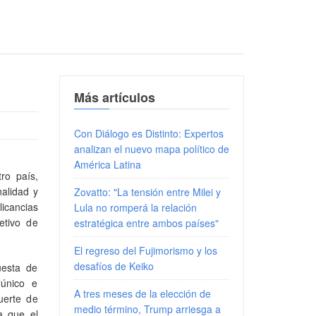
Más artículos
Con Diálogo es Distinto: Expertos
analizan el nuevo mapa político de
América Latina
ro país,
nalidad y
Zovatto: "La tensión entre Milei y
licancias
Lula no romperá la relación
etivo de
estratégica entre ambos países"
El regreso del Fujimorismo y los
desafíos de Keiko
uesta de
“único e
A tres meses de la elección de
uerte de
medio término, Trump arriesga a
a que el