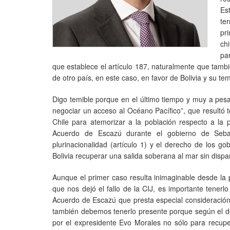
Es
te
pri
ch
pa
que establece el artículo 187, naturalmente que tambi
de otro país, en este caso, en favor de Bolivia y su te
Digo temible porque en el último tiempo y muy a pesar 
negociar un acceso al Océano Pacífico”, que resultó t
Chile para atemorizar a la población respecto a la 
Acuerdo de Escazú durante el gobierno de Sebas
plurinacionalidad (artículo 1) y el derecho de los go
Bolivia recuperar una salida soberana al mar sin dispar
Aunque el primer caso resulta inimaginable desde la 
que nos dejó el fallo de la CIJ, es importante tenerl
Acuerdo de Escazú que presta especial consideración a
también debemos tenerlo presente porque según el de
por el expresidente Evo Morales no sólo para recupe