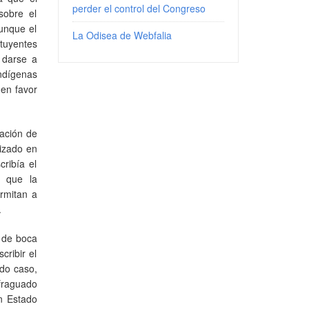
perder el control del Congreso
sobre el
aunque el
La Odisea de Webfalia
ituyentes
n darse a
indígenas
 en favor
gación de
lizado en
cribía el
e que la
ermitan a
.
r de boca
cribir el
ndo caso,
fraguado
un Estado