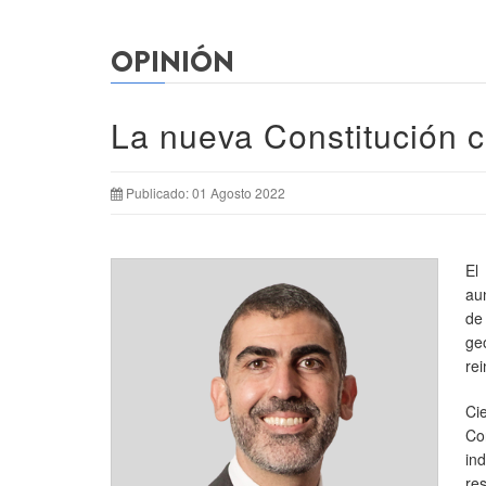
OPINIÓN
La nueva Constitución c
Publicado: 01 Agosto 2022
El
au
de
ge
re
Ci
Co
in
re