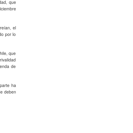
idad, que
diciembre
reían, el
do por lo
hile, que
rivalidad
genda de
parte ha
ile deben