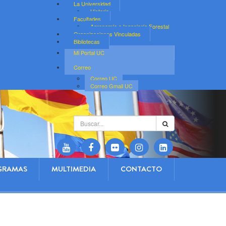
La Universidad
Historia
Facultades
Agronomía e Ingeniería Forestal
Organizaciones Vinculadas
Bibliotecas
Mi Portal UC
Correo
Correo UC
Correo Gmail UC
Buscar...
GRAMAS
MULTIMEDIA
CONTACTO