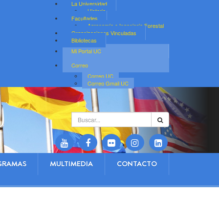
La Universidad
Historia
Facultades
Agronomía e Ingeniería Forestal
Organizaciones Vinculadas
Bibliotecas
Mi Portal UC
Correo
Correo UC
Correo Gmail UC
Buscar...
GRAMAS
MULTIMEDIA
CONTACTO