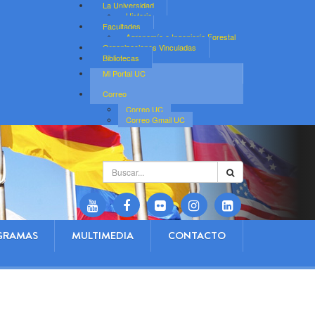
La Universidad
Historia
Facultades
Agronomía e Ingeniería Forestal
Organizaciones Vinculadas
Bibliotecas
Mi Portal UC
Correo
Correo UC
Correo Gmail UC
Buscar...
GRAMAS
MULTIMEDIA
CONTACTO