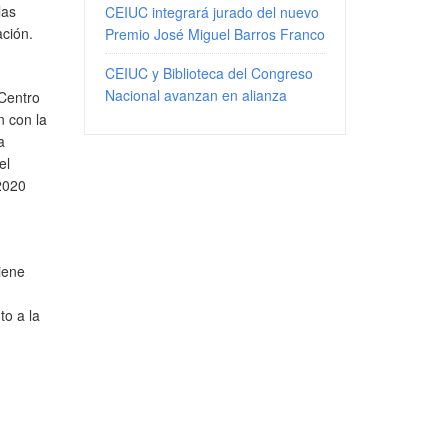
las
CEIUC integrará jurado del nuevo
ación.
Premio José Miguel Barros Franco
CEIUC y Biblioteca del Congreso
Nacional avanzan en alianza
 Centro
 con la
a
el
-2020
tiene
to a la