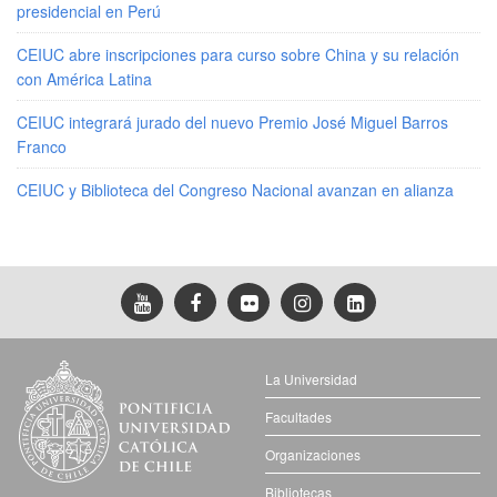
presidencial en Perú
CEIUC abre inscripciones para curso sobre China y su relación
con América Latina
CEIUC integrará jurado del nuevo Premio José Miguel Barros
Franco
CEIUC y Biblioteca del Congreso Nacional avanzan en alianza
La Universidad
Facultades
Organizaciones
Bibliotecas