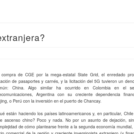
extranjera?
 compra de CGE por la mega-estatal State Grid, el enredado pr
citación de pasaportes y carnés, y la licitación del 5G tuvieron un de
mún: China. Algo similar ha ocurrido en Colombia en el se
lecomunicaciones, Argentina con su creciente dependencia finan
jing, o Perú con la inversión en el puerto de Chancay.
ué están haciendo los países latinoamericanos y, en particular, Chile
te ascenso chino? Poco y nada. No por un asunto de dejación, sin
mplejidad de cómo plantearse frente a la segunda economía mundial, 
cio comercial de la región y creciente inversionista extranjero (y fina