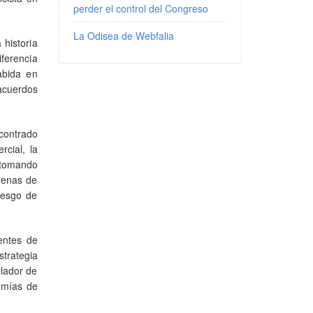
perder el control del Congreso
La Odisea de Webfalia
 historia
iferencia
abida en
 acuerdos
contrado
cial, la
 tomando
adenas de
riesgo de
entes de
trategia
olador de
omías de