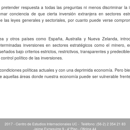
pretender respuesta a todas las preguntas ni menos discriminar la i
mar conciencia de que cierta inversión extranjera en sectores estr
 las leyes generales y sectoriales, por cuanto puede verse comprom
ea y otros países como España, Australia y Nueva Zelanda, intro
terminadas inversiones en sectores estratégicos como el minero, e
dos bajo criterios estrictos, restrictivos, transparentes y predecible
control político de las inversiones.
condiciones políticas actuales y con una deprimida economía. Pero bie
e aquellas áreas donde nuestra economía puede ser vulnerable frente
2017 - Centro de Estudios Internacionales UC - Teléfono: (56-2) 2 354 21 83
Jaime Eyzaguirre 9 - 4°Piso - Oficina 44