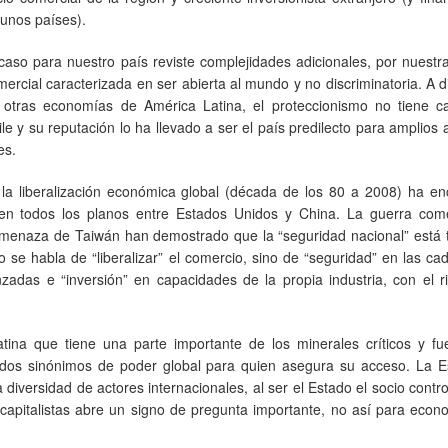
gunos países).
 caso para nuestro país reviste complejidades adicionales, por nuestra
mercial caracterizada en ser abierta al mundo y no discriminatoria. A d
 otras economías de América Latina, el proteccionismo no tiene c
ile y su reputación lo ha llevado a ser el país predilecto para amplios
es.
la liberalización económica global (década de los 80 a 2008) ha en
en todos los planos entre Estados Unidos y China. La guerra comer
 amenaza de Taiwán han demostrado que la “seguridad nacional” está
 se habla de “liberalizar” el comercio, sino de “seguridad” en las c
nzadas e “inversión” en capacidades de la propia industria, con el 
ina que tiene una parte importante de los minerales críticos y fu
todos sinónimos de poder global para quien asegura su acceso. La Es
a diversidad de actores internacionales, al ser el Estado el socio contr
apitalistas abre un signo de pregunta importante, no así para econ