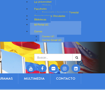
La Universidad
Historia
Facultades
Agronomía e Ingeniería Forestal
Organizaciones Vinculadas
Bibliotecas
Mi Portal UC
Correo
Correo UC
Correo Gmail UC
Buscar...
GRAMAS
MULTIMEDIA
CONTACTO