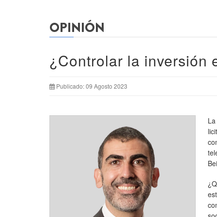
OPINIÓN
¿Controlar la inversión 
Publicado: 09 Agosto 2023
La
li
co
te
Bei
¿Q
es
co
so