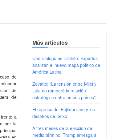
Más artículos
Con Diálogo es Distinto: Expertos
analizan el nuevo mapa político de
América Latina
oceso de
nominador
Zovatto: "La tensión entre Milei y
ctor de
Lula no romperá la relación
ciera de
estratégica entre ambos países"
El regreso del Fujimorismo y los
desafíos de Keiko
 frente a
o por la
A tres meses de la elección de
principal
medio término, Trump arriesga a
ncista en