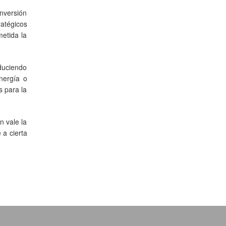
nversión
atégicos
etida la
duciendo
nergía o
s para la
n vale la
 a cierta