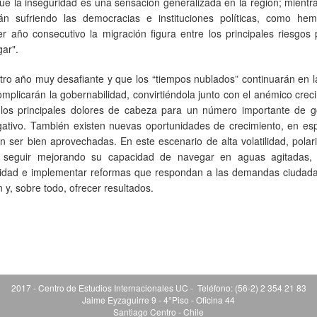
e la inseguridad es una sensación generalizada en la región; mientr
tán sufriendo las democracias e instituciones políticas, como hem
r año consecutivo la migración figura entre los principales riesgos p
gar".
tro año muy desafiante y que los “tiempos nublados” continuarán en l
omplicarán la gobernabilidad, convirtiéndola junto con el anémico crec
 en los principales dolores de cabeza para un número importante de 
gativo. También existen nuevas oportunidades de crecimiento, en esp
n ser bien aprovechadas. En este escenario de alta volatilidad, polar
án seguir mejorando su capacidad de navegar en aguas agitadas,
bilidad e implementar reformas que respondan a las demandas ciudad
n y, sobre todo, ofrecer resultados.
2017 - Centro de Estudios Internacionales UC - Teléfono: (56-2) 2 354 21 83
Jaime Eyzaguirre 9 - 4°Piso - Oficina 44
Santiago Centro - Chile