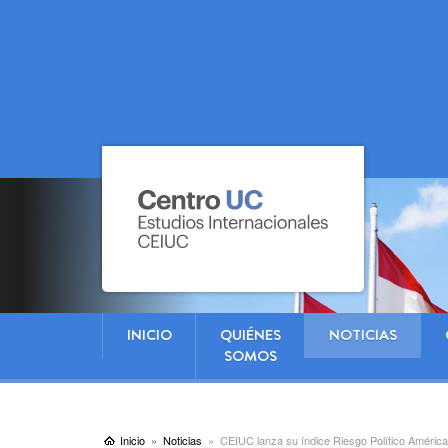
INICIO
QUIÉNES
NOTICIAS
SOMOS
Inicio
Noticias
CEIUC lanza su índice Riesgo Político América