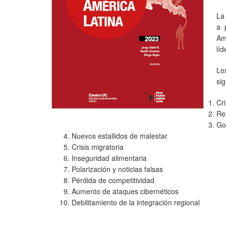
La
a 
Am
lí
Lo
si
Cr
Re
Go
Nuevos estallidos de malestar
Crisis migratoria
Inseguridad alimentaria
Polarización y noticias falsas
Pérdida de competitividad
Aumento de ataques cibernéticos
Debilitamiento de la integración regional