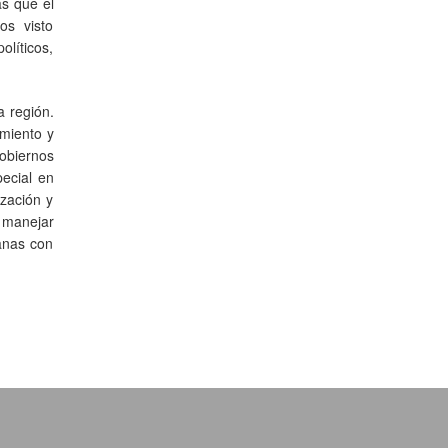
as que el
os visto
olíticos,
a región.
imiento y
gobiernos
ecial en
ización y
 manejar
anas con