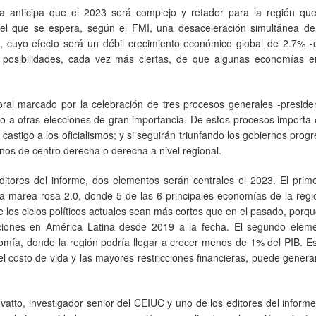
na anticipa que el 2023 será complejo y retador para la región qu
 el que se espera, según el FMI, una desaceleración simultánea de 
 cuyo efecto será un débil crecimiento económico global de 2.7% -o
n posibilidades, cada vez más ciertas, de que algunas economías e
oral marcado por la celebración de tres procesos generales -preside
to a otras elecciones de gran importancia. De estos procesos importa
castigo a los oficialismos; y si seguirán triunfando los gobiernos progr
rnos de centro derecha o derecha a nivel regional.
itores del informe, dos elementos serán centrales el 2023. El prime
 la marea rosa 2.0, donde 5 de las 6 principales economías de la reg
 los ciclos políticos actuales sean más cortos que en el pasado, porqu
cciones en América Latina desde 2019 a la fecha. El segundo elem
omía, donde la región podría llegar a crecer menos de 1% del PIB. E
l costo de vida y las mayores restricciones financieras, puede gener
ovatto, investigador senior del CEIUC y uno de los editores del informe