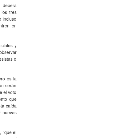
e deberá
los tres
 incluso
ntren en
nciales y
 observar
esistas o
ro es la
ión serán
e el voto
ento que
sta caída
ar nuevas
, “que el