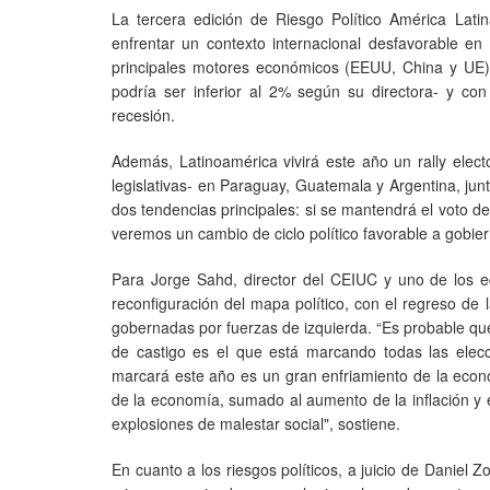
La tercera edición de Riesgo Político América Lati
enfrentar un contexto internacional desfavorable en
principales motores económicos (EEUU, China y UE),
podría ser inferior al 2% según su directora- y co
recesión.
Además, Latinoamérica vivirá este año un rally elect
legislativas- en Paraguay, Guatemala y Argentina, jun
dos tendencias principales: si se mantendrá el voto de 
veremos un cambio de ciclo político favorable a gobie
Para Jorge Sahd, director del CEIUC y uno de los ed
reconfiguración del mapa político, con el regreso de
gobernadas por fuerzas de izquierda. “Es probable que
de castigo es el que está marcando todas las ele
marcará este año es un gran enfriamiento de la econ
de la economía, sumado al aumento de la inflación y e
explosiones de malestar social", sostiene.
En cuanto a los riesgos políticos, a juicio de Daniel Z