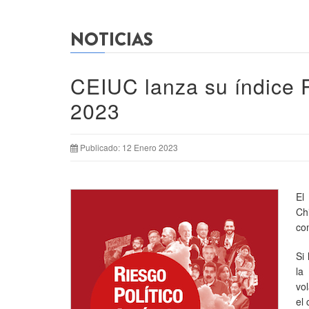
NOTICIAS
CEIUC lanza su índice R
2023
Publicado: 12 Enero 2023
El
Ch
co
Si
la
vol
el