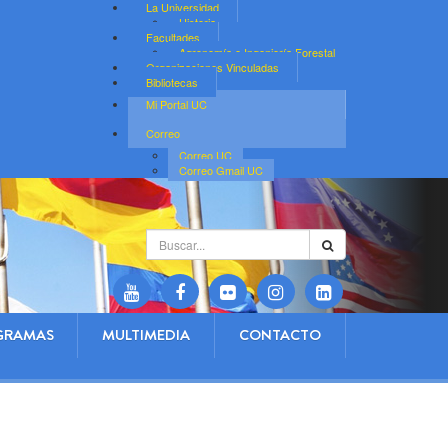
La Universidad
Historia
Facultades
Agronomía e Ingeniería Forestal
Organizaciones Vinculadas
Bibliotecas
Mi Portal UC
Correo
Correo UC
Correo Gmail UC
Buscar...
GRAMAS
MULTIMEDIA
CONTACTO