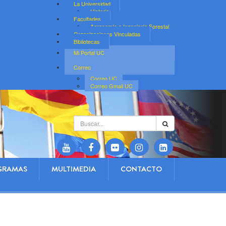
La Universidad
Historia
Facultades
Agronomía e Ingeniería Forestal
Organizaciones Vinculadas
Bibliotecas
Mi Portal UC
Correo
Correo UC
Correo Gmail UC
Buscar...
GRAMAS
MULTIMEDIA
CONTACTO