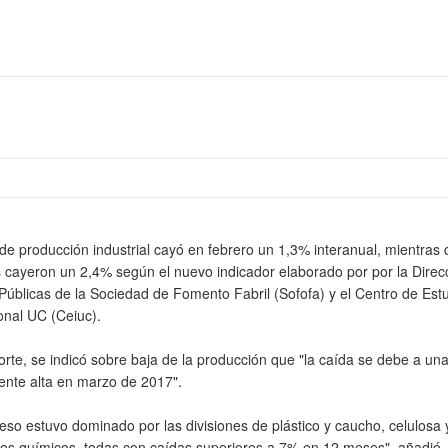
 de producción industrial cayó en febrero un 1,3% interanual, mientras
 cayeron un 2,4% según el nuevo indicador elaborado por por la Direc
 Públicas de la Sociedad de Fomento Fabril (Sofofa) y el Centro de Est
onal UC (Ceiuc).
orte, se indicó sobre baja de la producción que "la caída se debe a un
ente alta en marzo de 2017".
ceso estuvo dominado por las divisiones de plástico y caucho, celulosa 
tos químicos, todas con caídas superiores a 7% en 12 meses", añadió.