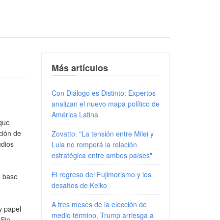
Más artículos
Con Diálogo es Distinto: Expertos
analizan el nuevo mapa político de
América Latina
 que
ción de
Zovatto: "La tensión entre Milei y
udios
Lula no romperá la relación
estratégica entre ambos países"
El regreso del Fujimorismo y los
a base
desafíos de Keiko
A tres meses de la elección de
y papel
medio término, Trump arriesga a
 Sin