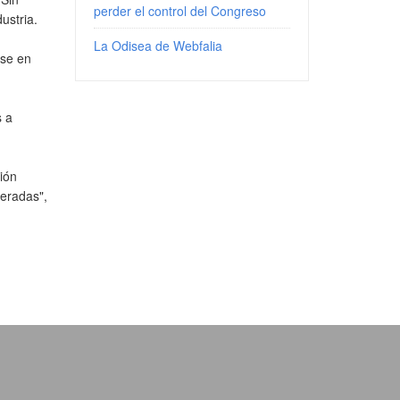
perder el control del Congreso
ustria.
La Odisea de Webfalia
ase en
s a
ión
teradas",