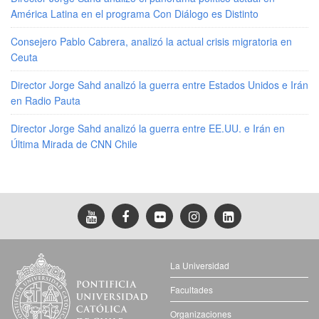
América Latina en el programa Con Diálogo es Distinto
Consejero Pablo Cabrera, analizó la actual crisis migratoria en
Ceuta
Director Jorge Sahd analizó la guerra entre Estados Unidos e Irán
en Radio Pauta
Director Jorge Sahd analizó la guerra entre EE.UU. e Irán en
Última Mirada de CNN Chile
La Universidad
Facultades
Organizaciones