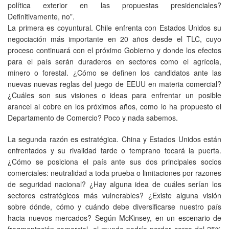
política exterior en las propuestas presidenciales?
Definitivamente, no”.
La primera es coyuntural. Chile enfrenta con Estados Unidos su
negociación más importante en 20 años desde el TLC, cuyo
proceso continuará con el próximo Gobierno y donde los efectos
para el país serán duraderos en sectores como el agrícola,
minero o forestal. ¿Cómo se definen los candidatos ante las
nuevas nuevas reglas del juego de EEUU en materia comercial?
¿Cuáles son sus visiones o ideas para enfrentar un posible
arancel al cobre en los próximos años, como lo ha propuesto el
Departamento de Comercio? Poco y nada sabemos.
La segunda razón es estratégica. China y Estados Unidos están
enfrentados y su rivalidad tarde o temprano tocará la puerta.
¿Cómo se posiciona el país ante sus dos principales socios
comerciales: neutralidad a toda prueba o limitaciones por razones
de seguridad nacional? ¿Hay alguna idea de cuáles serían los
sectores estratégicos más vulnerables? ¿Existe alguna visión
sobre dónde, cómo y cuándo debe diversificarse nuestro país
hacia nuevos mercados? Según McKinsey, en un escenario de
fragmentación comercial, el mundo podría perder cerca del 25%