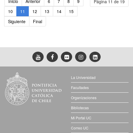
Inicio
Anterior
6
7
8
9
Página 11 de 19
10
11
12
13
14
15
Siguiente
Final
La Universidad
Facultades
Organizaciones
Bibliotecas
Mi Portal UC
Correo UC