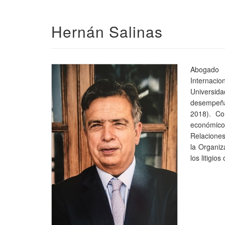
Hernán Salinas
Abogado d
Internacio
Universi
desempeña
2018). Co
económico
Relaciones
la Organiz
los litigio