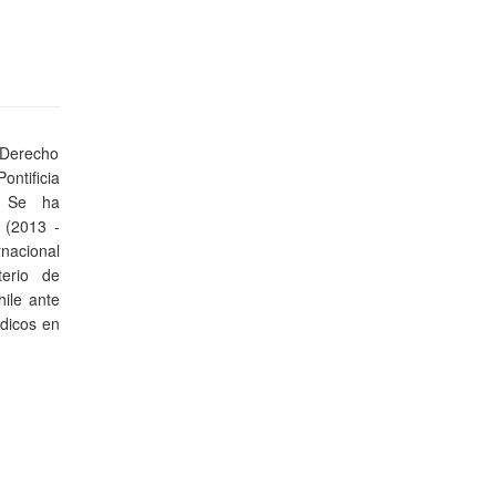
 Derecho
ontificia
. Se ha
 (2013 -
nacional
terio de
ile ante
ídicos en