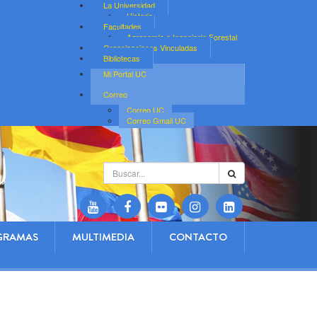
La Universidad
Historia
Facultades
Agronomía e Ingeniería Forestal
Organizaciones Vinculadas
Bibliotecas
Mi Portal UC
Correo
Correo UC
Correo Gmail UC
Buscar...
GRAMAS
MULTIMEDIA
CONTACTO