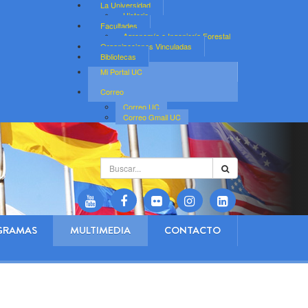
La Universidad
Historia
Facultades
Agronomía e Ingeniería Forestal
Organizaciones Vinculadas
Bibliotecas
Mi Portal UC
Correo
Correo UC
Correo Gmail UC
Buscar...
GRAMAS
MULTIMEDIA
CONTACTO