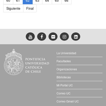
60
61
62
63
64
65
66
Siguiente
Final
La Universidad
Facultades
Organizaciones
Bibliotecas
Mi Portal UC
Correo UC
Correo Gmail UC