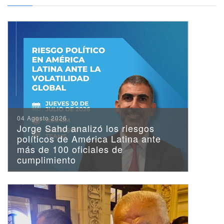
CEIUC y Reformismo21
realizaron la primera
edición de la Escuela
Iberoamericana de
Liderazgo en Santiago
04 Agosto 2026
Jorge Sahd analizó los riesgos
políticos de América Latina ante
más de 100 oficiales de
cumplimiento
Consejero del CEIUC
Pablo Cabrera presentó su
libro "La diplomacia tiene
la palabra"