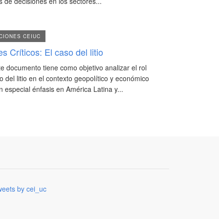
 de decisiones en los sectores...
CIONES CEIUC
s Críticos: El caso del litio
te documento tiene como objetivo analizar el rol
o del litio en el contexto geopolítico y económico
n especial énfasis en América Latina y...
eets by cei_uc