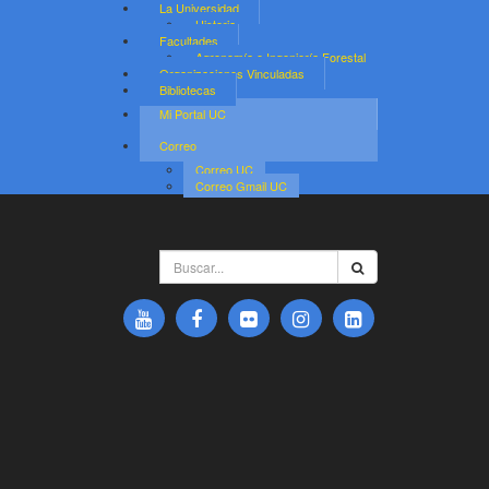
La Universidad
Historia
Facultades
Agronomía e Ingeniería Forestal
Organizaciones Vinculadas
Bibliotecas
Mi Portal UC
Correo
Correo UC
Correo Gmail UC
Buscar...