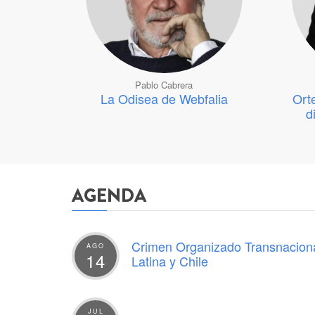
Pablo Cabrera
La Odisea de Webfalia
Ort
d
AGENDA
Crimen Organizado Transnaciona
AGO
14
Latina y Chile
JUL