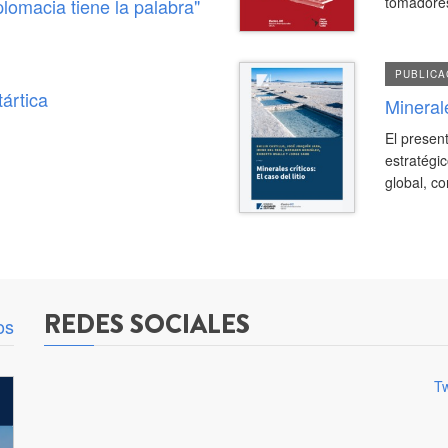
tomadores
plomacia tiene la palabra"
PUBLICA
tártica
Minerale
Publicación
El presen
Minerales
estratégic
Críticos:
global, co
El
caso
del
litio
REDES SOCIALES
os
Tw