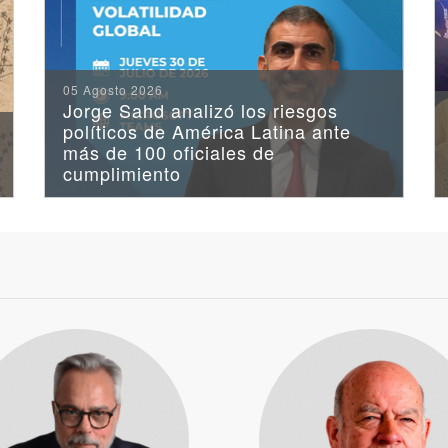
Santiago
Consejero
del
05 Agosto 2026
CEIUC
Jorge Sahd analizó los riesgos
Pablo
políticos de América Latina ante
más de 100 oficiales de
Cabrera
cumplimiento
presentó
su
libro
"La
diplomacia
tiene
la
palabra"