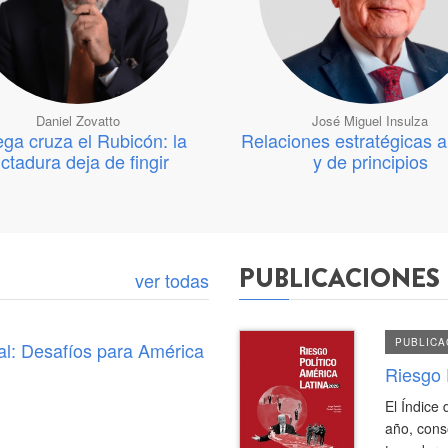
Daniel Zovatto
José Miguel Insulza
ega cruza el Rubicón: la
Relaciones estratégicas 
ictadura deja de fingir
y de principios
[Publicación]
Riesgo
Político
PUBLICACIONES
ver todas
América
Latina
PUBLICA
l: Desafíos para América
2026
Riesgo 
El Índice
año, cons