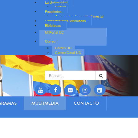
La Universidad
Historia
Facultades
Agronomía e Ingeniería Forestal
Organizaciones Vinculadas
Bibliotecas
Mi Portal UC
Correo
Correo UC
Correo Gmail UC
Buscar...
GRAMAS
MULTIMEDIA
CONTACTO