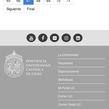
65
66
67
68
69
70
71
Siguiente
Final
La Universidad
Facultades
Organizaciones
Bibliotecas
Mi Portal UC
Correo UC
Correo Gmail UC