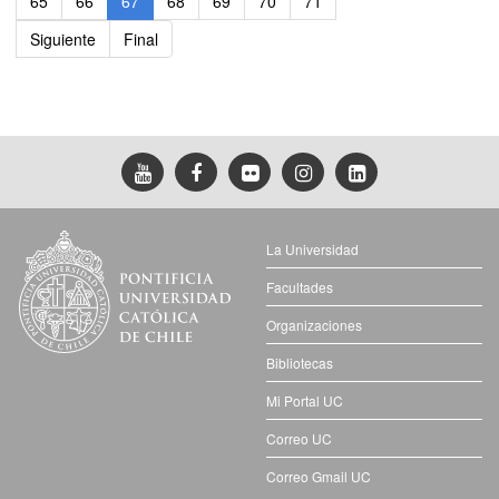
65
66
67
68
69
70
71
Siguiente
Final
La Universidad
Facultades
Organizaciones
Bibliotecas
Mi Portal UC
Correo UC
Correo Gmail UC