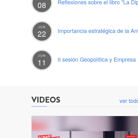
Reflexiones sobre el libro "La Di
08
JUN
Importancia estratégica de la An
22
JUN
II sesión Geopolítica y Empresa
11
VIDEOS
ver tod