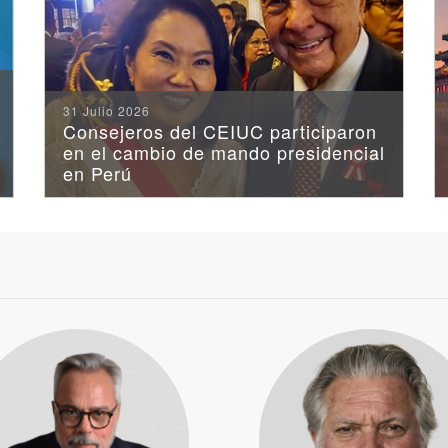
Santiago
Consejero
del
CEIUC
31 Julio 2026
Pablo
Consejeros del CEIUC participaron
en el cambio de mando presidencial
Cabrera
en Perú
presentó
su
libro
"La
diplomacia
tiene
la
palabra"