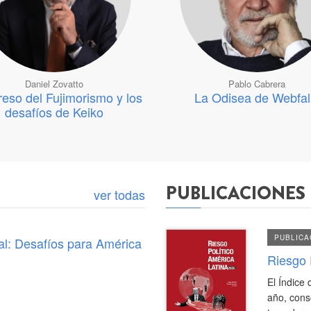
Daniel Zovatto
Pablo Cabrera
reso del Fujimorismo y los
La Odisea de Webfal
desafíos de Keiko
[Publicación]
Riesgo
Político
PUBLICACIONES
ver todas
América
Latina
PUBLICA
l: Desafíos para América
2026
Riesgo 
El Índice
año, cons