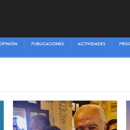
Séptima
Versión
CEIUC
y
Reformismo21
realizaron
OPINIÓN
PUBLICACIONES
ACTIVIDADES
PRO
la
primera
edición
de la
Escuela
Iberoamericana
de
Liderazgo
en