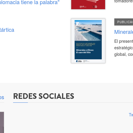
tomadores
plomacia tiene la palabra"
PUBLICA
tártica
Minerale
Publicación
El presen
Minerales
estratégic
Críticos:
global, co
El
caso
del
litio
REDES SOCIALES
os
Tw