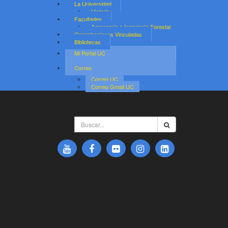
La Universidad
Historia
Facultades
Agronomía e Ingeniería Forestal
Organizaciones Vinculadas
Bibliotecas
Mi Portal UC
Correo
Correo UC
Correo Gmail UC
Buscar...