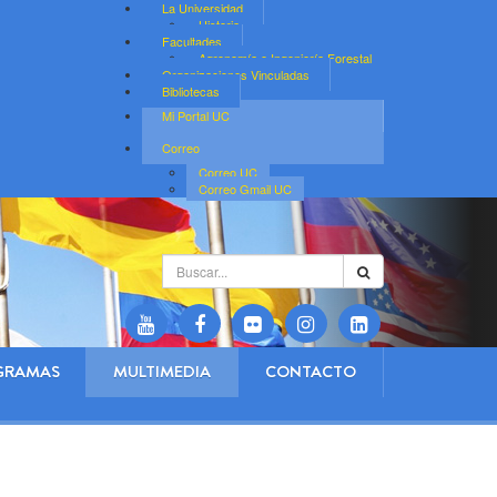
La Universidad
Historia
Facultades
Agronomía e Ingeniería Forestal
Organizaciones Vinculadas
Bibliotecas
Mi Portal UC
Correo
Correo UC
Correo Gmail UC
Buscar...
GRAMAS
MULTIMEDIA
CONTACTO