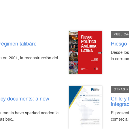
PUBLICA
 régimen talibán:
Riesgo 
Desde los
n en 2001, la reconstrucción del
la corrupc
OTRAS P
licy documents: a new
Chile y
integra
ocuments have sparked academic
El present
has bec...
comercial 