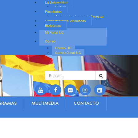
La Universidad
Historia
Facultades
Agronomía e Ingeniería Forestal
Organizaciones Vinculadas
Bibliotecas
Mi Portal UC
Correo
Correo UC
Correo Gmail UC
Buscar...
GRAMAS
MULTIMEDIA
CONTACTO