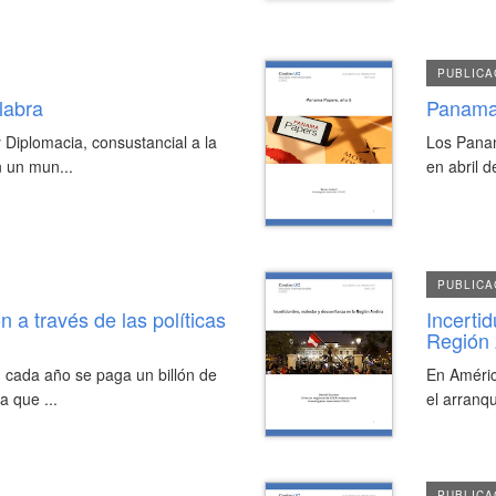
PUBLICA
labra
Panama
 Diplomacia, consustancial a la
Los Panam
 un mun...
en abril d
PUBLICA
 a través de las políticas
Incerti
Región
 cada año se paga un billón de
En Améric
a que ...
el arranqu
PUBLICA