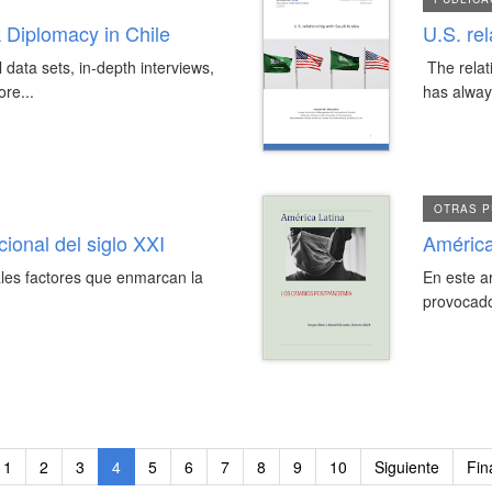
 Diplomacy in Chile
U.S. re
data sets, in-depth interviews,
The relat
re...
has alway
OTRAS P
cional del siglo XXI
América
ales factores que enmarcan la
En este a
provocado
1
2
3
4
5
6
7
8
9
10
Siguiente
Fin