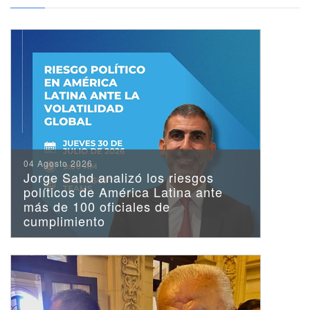
CEIUC y Reformismo21
realizaron la primera
edición de la Escuela
Iberoamericana de
Liderazgo en Santiago
04 Agosto 2026
Jorge Sahd analizó los riesgos
políticos de América Latina ante
más de 100 oficiales de
cumplimiento
Consejero del CEIUC
Pablo Cabrera presentó su
libro "La diplomacia tiene
la palabra"